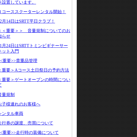
ラ設置しています。
Ｂコーススクーターレンタル開始！
12月14日はSRTT平日クラブ！
＜＜重要＞＞ 音量規制についてのお
知らせ
11月24日はSRTTトミンビギナーサー
キット入門
<<重要>>貴重品管理
＜重要＞Aコース土日祭日の予約方法
＜重要＞ゲートオープンの時間につい
て
音量規制
お子様連れのお客様へ
レンタル車両
走行券の譲渡、売買について
<<重要>>走行時の装備について