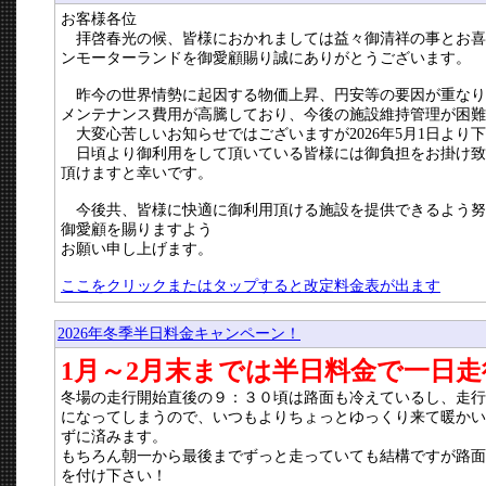
お客様各位
拝啓春光の候、皆様におかれましては益々御清祥の事とお喜
ンモーターランドを御愛顧賜り誠にありがとうございます。
昨今の世界情勢に起因する物価上昇、円安等の要因が重なり
メンテナンス費用が高騰しており、今後の施設維持管理が困難
大変心苦しいお知らせではございますが2026年5月1日より
日頃より御利用をして頂いている皆様には御負担をお掛け致
頂けますと幸いです。
今後共、皆様に快適に御利用頂ける施設を提供できるよう努
御愛顧を賜りますよう
お願い申し上げます。
ここをクリックまたはタップすると改定料金表が出ます
2026年冬季半日料金キャンペーン！
1月～2月末までは半日料金で一日走
冬場の走行開始直後の９：３０頃は路面も冷えているし、走行
になってしまうので、いつもよりちょっとゆっくり来て暖かい
ずに済みます。
もちろん朝一から最後までずっと走っていても結構ですが路面
を付け下さい！